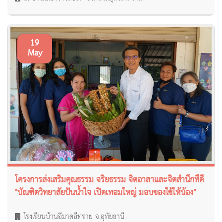
19
May
โครงการส่งเสริมคุณธรรม จริยธรรม จิตอาสาและจิตสำนึกที่ดี
"บัณฑิตวิทยาลัยปันน้ำใจ เปิดเทอมใหญ่ มอบของใช้ให้น้อง"
โรงเรียนบ้านอีมาดอีทราย จ.อุทัยธานี