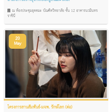
ณ ห้องประชุมอุตตมะ บัณฑิตวิทยาลัย ชั้น 12 อาคารนวมินทร
ราชินี
20
May
โครงการสานสัมพันธ์-มจพ. รักษ์โลก (ต่อ)