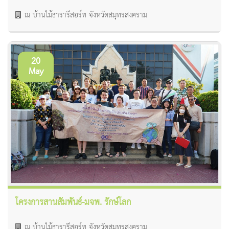
ณ บ้านไม้ธารารีสอร์ท จังหวัดสมุทรสงคราม
20
May
โครงการสานสัมพันธ์-มจพ. รักษ์โลก
ณ บ้านไม้ธารารีสอร์ท จังหวัดสมุทรสงคราม