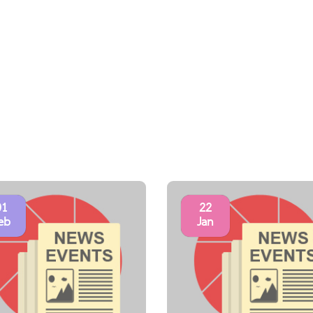
01
22
eb
Jan