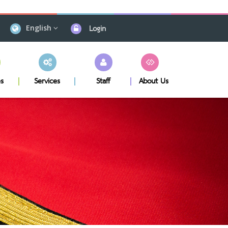
Login
English
s
Services
Staff
About Us