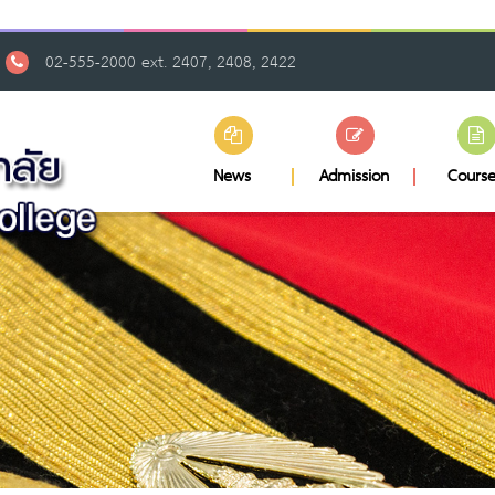
02-555-2000 ext. 2407, 2408, 2422
News
Admission
Course