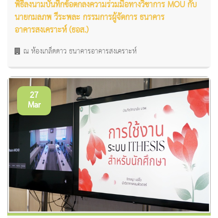
พิธีลงนามบันทึกข้อตกลงความร่วมมือทางวิชาการ MOU กับ
นายกมลภพ วีระพละ กรรมการผู้จัดการ ธนาคาร
อาคารสงเคราะห์ (ธอส.)
ณ ห้องเกล็ดดาว ธนาคารอาคารสงเคราะห์
27
Mar