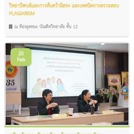
วิทยานิพนธ์และการค้นคว้าอิสระ และเทคนิคการตรวจสอบ
PLAGIARISM
ณ ห้องอุตตมะ บัณฑิตวิทยาลัย ชั้น 12
20
Feb