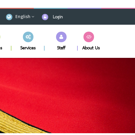
Login
English
s
Services
Staff
About Us