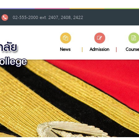
02-555-2000 ext. 2407, 2408, 2422
News
Admission
Course