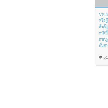
ประกา
หรือผ
สำคัญ
หนังส
กรกฎา
กันยา
30