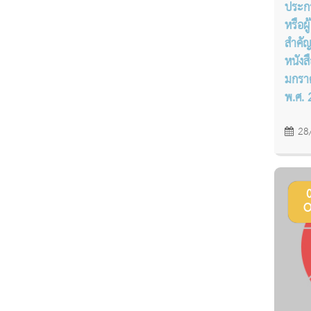
ประกา
หรือผ
สำคัญ
หนังส
มกราค
พ.ศ. 
28
O