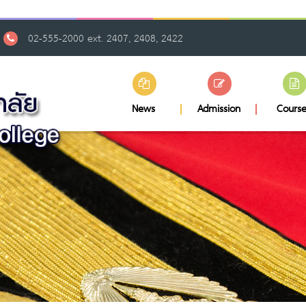
02-555-2000 ext. 2407, 2408, 2422
News
Admission
Course