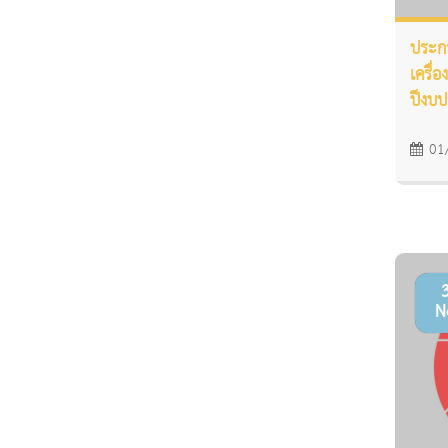
ประกา
เครื่
ปีงบ
01
N