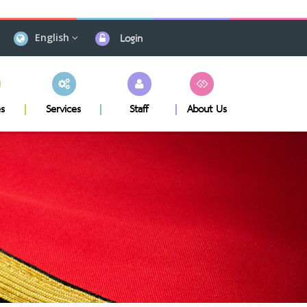
Login
English
s
Services
Staff
About Us