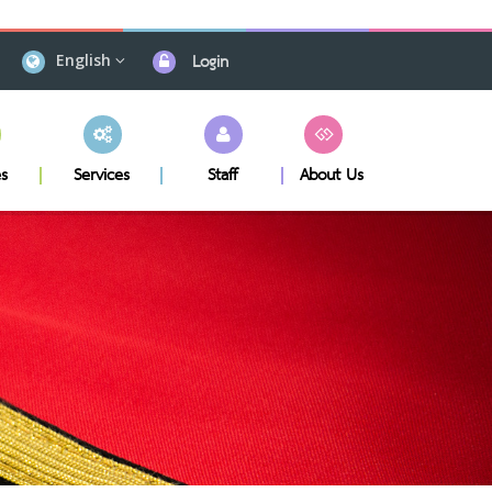
Login
English
s
Services
Staff
About Us