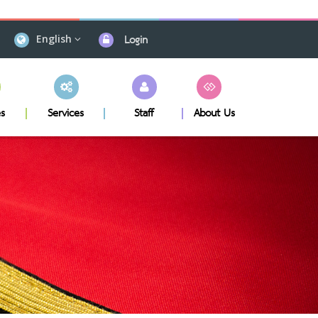
Login
English
s
Services
Staff
About Us