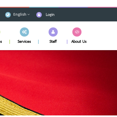
Login
English
s
Services
Staff
About Us