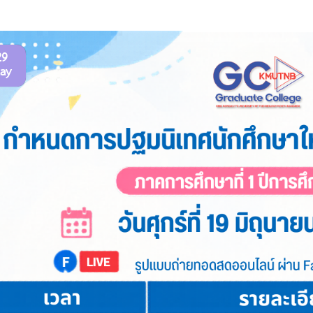
29
ay