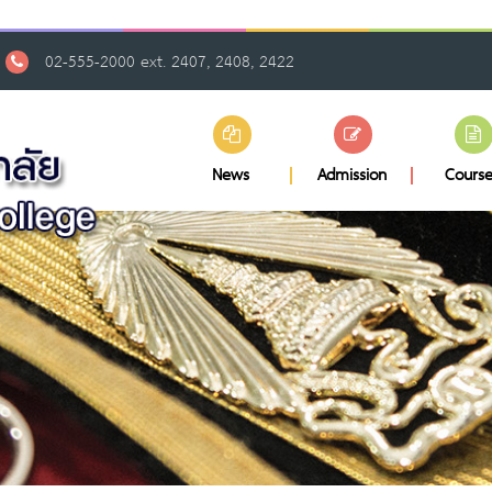
02-555-2000 ext. 2407, 2408, 2422
News
Admission
Course