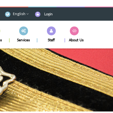
Login
English
s
Services
Staff
About Us