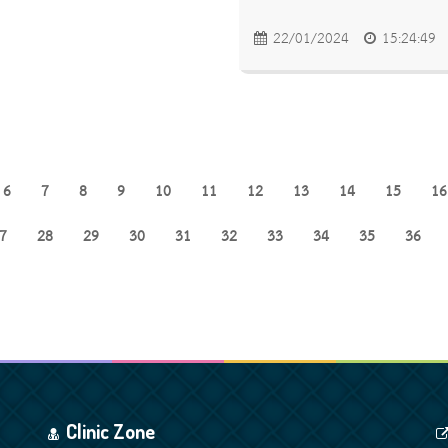
22/01/2024
15:24:49
6
7
8
9
10
11
12
13
14
15
16
7
28
29
30
31
32
33
34
35
36
Clinic Zone