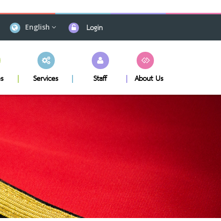
Login
English
s
Services
Staff
About Us