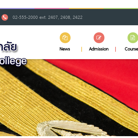
02-555-2000 ext. 2407, 2408, 2422
News
Admission
Course