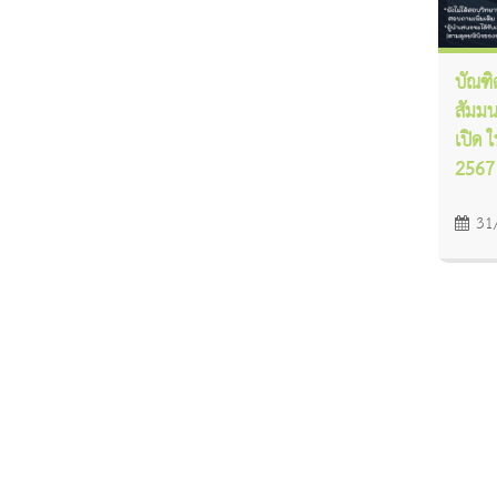
บัณฑิ
สัมมน
เปิด 
2567
31