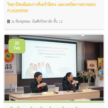
วิทยานิพนธ์และการค้นคว้าอิสระ และเทคนิคการตรวจสอบ
PLAGIARISM
ณ ห้องอุตตมะ บัณฑิตวิทยาลัย ชั้น 12
20
Feb