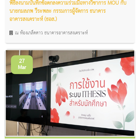
พิธีลงนามบันทึกข้อตกลงความร่วมมือทางวิชาการ MOU กับ
นายกมลภพ วีระพละ กรรมการผู้จัดการ ธนาคาร
อาคารสงเคราะห์ (ธอส.)
ณ ห้องเกล็ดดาว ธนาคารอาคารสงเคราะห์
27
Mar